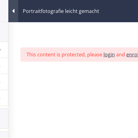
Portraitfotografie leicht gemacht
Kurse
Warenkorb
This content is protected, please
login
and
enrol
acht