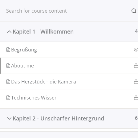
Zum
Inhalt
springen
Kapitel 1 - Willkommen
4
Begrüßung
Start
onlinekurs
Portraitfotografie leicht gem
About me
Das Herzstück – die Kamera
Technisches Wissen
Kapitel 2 - Unscharfer Hintergrund
6